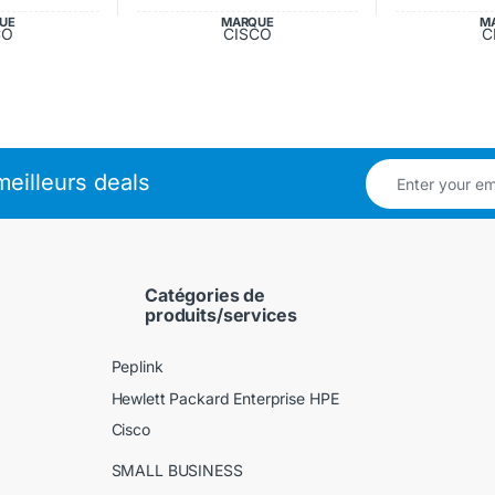
UE
MARQUE
M
CO
CISCO
C
eilleurs deals
Catégories de
produits/services
Peplink
Hewlett Packard Enterprise HPE
Cisco
SMALL BUSINESS