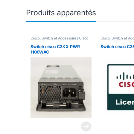
Produits apparentés
Cisco
,
Switch et Accessoires Cisco
Cisco
,
Switch et Ac
Switch cisco C3KX-PWR-
Switch cisco C
1100WAC