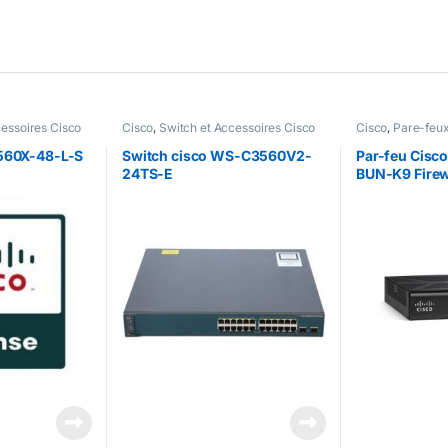
cessoires Cisco
Cisco
,
Switch et Accessoires Cisco
Cisco
,
Pare-feux
3560X-48-L-S
Switch cisco WS-C3560V2-
Par-feu Cisc
24TS-E
BUN-K9 Firew