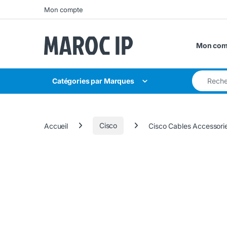
Skip to navigation
Skip to content
Mon compte
Mon com
Search for
Catégories par Marques
Accueil
Cisco
Cisco Cables Accessori