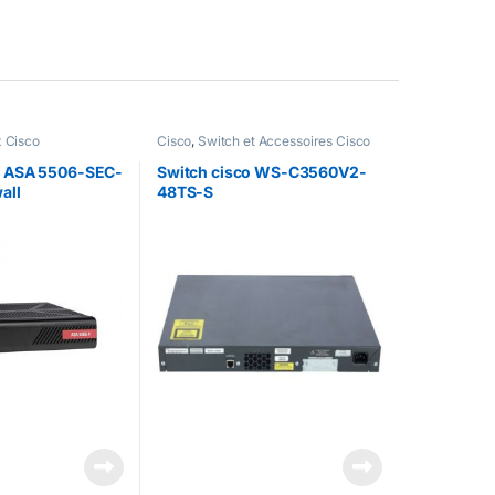
 Cisco
Cisco
,
Switch et Accessoires Cisco
o ASA 5506-SEC-
Switch cisco WS-C3560V2-
all
48TS-S