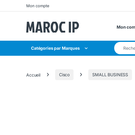
Skip to navigation
Skip to content
Mon compte
Mon com
Search for
Catégories par Marques
Accueil
Cisco
SMALL BUSINESS