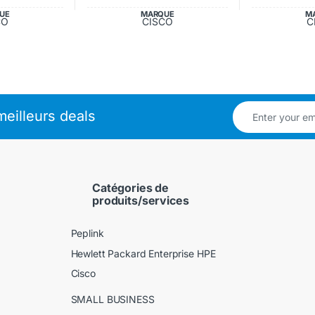
UE
MARQUE
M
CO
CISCO
C
eilleurs deals
Catégories de
produits/services
Peplink
Hewlett Packard Enterprise HPE
Cisco
SMALL BUSINESS