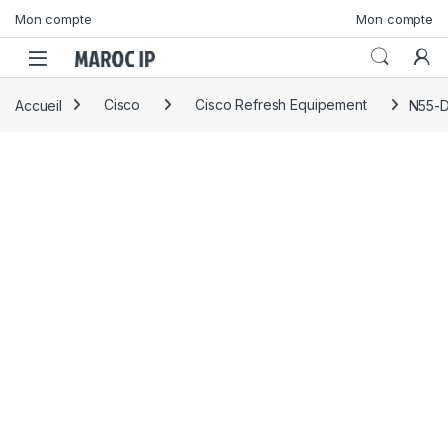
Skip to navigation
Skip to content
Mon compte
Mon compte
Accueil
Cisco
Cisco Refresh Equipement
N55-D