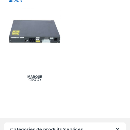
48PS-S
MARQUE
CISCO
Catégories de produits/services