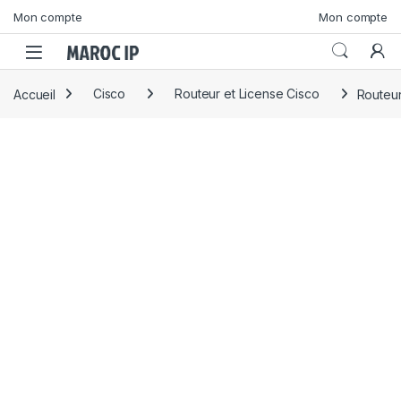
Skip to navigation
Skip to content
Mon compte
Mon compte
Accueil
Cisco
Routeur et License Cisco
Routeu