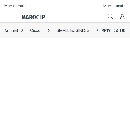
Skip to navigation
Skip to content
Mon compte
Mon compte
Accueil
Cisco
SMALL BUSINESS
SF110-24-UK