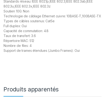
Standards réseau: IEEE 802.1p,IEEE 802.3,IEEE 802.3ab,IEEE
802.3u,IEEE 802.3x,IEEE 802.3z
Soutien 10G: Non
Technologie de câblage Ethernet cuivre: 10BASE-T,100BASE-TX
Types de câbles soutenus: Cat5e
Full duplex: Oui
Capacité de commutation: 4.8
Taux de transfert: 3.6
Répertoire MAC: 512
Nombre de files: 4
Support de trames étendues (Jumbo Frames): Oui
Produits apparentés