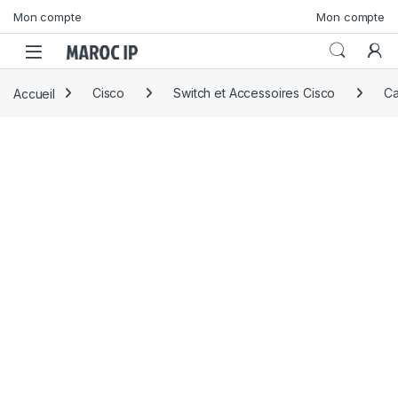
Skip to navigation
Skip to content
Mon compte
Mon compte
Accueil
Cisco
Switch et Accessoires Cisco
Ca