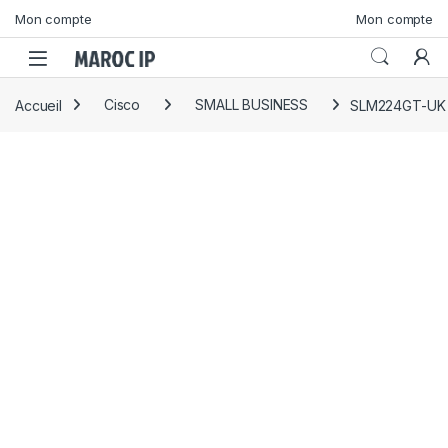
Skip to navigation
Skip to content
Mon compte
Mon compte
Accueil
Cisco
SMALL BUSINESS
SLM224GT-UK